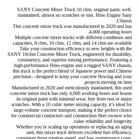
SANY Concrete Mixer Truck 10 cbm, original paint, well-
maintained, almost no scratches or rust. Hino Engine Sany
Chassis.
This concrete mixer truck was manufactured in 2020 and has
4,000 operating hours.
Multiple concrete mixer trucks with different conditions and
capacities, 8 cbm, 10 cbm, 12 cbm, and 14 cbm are available.
Take your construction efficiency to new heights with the
SANY 10cbm Concrete Mixer Truck, engineered for durability,
consistency, and superior mixing performance. Featuring a
high-performance Hino engine and a rugged SANY chassis,
this truck is the perfect blend of Japanese power and Chinese
precision—designed to keep your concrete flowing and your
projects moving on time.
Manufactured in 2020 and meticulously maintained, this used
concrete mixer truck has only 4,000 working hours and boasts
its original paint with minimal wear, free from rust or major
scratches. With a 10 cubic meter mixing capacity, it’s ideal for
large-volume concrete transport, making it the perfect choice
for commercial contractors and construction fleet owners who
value reliability and longevity.
Whether you’re scaling up operations or replacing an aging
unit, this mixer truck delivers excellent fuel efficiency,
consistent drum rotation speed, and low maintenance costs,