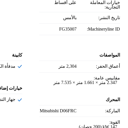
خيارات المعاملة
على أقساط
التجارية:
تاريخ النشر:
بالأمس
FG35007
Machineryline ID:
المواصفات
كابينة
أعماق الحفر:
2,304 متر
مدفأة ال
مقاييس عامة:
2.347 متر × 1.661 متر × 7.535 متر
خيارات إضاف
جهاز الت
المحرك
الماركة:
Mitsubishi D06FRC
القوة:
147 kW (200 حصان)