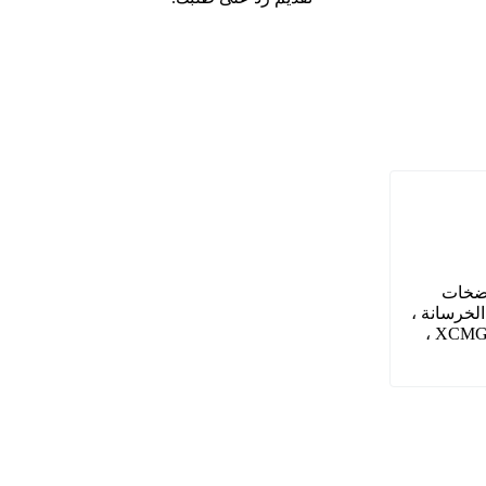
(مضخات
لخرسانة ،
والرافعات ، والبكرات ، والحفارات من Sany ، و Zoomlion ، و XCMG ، Sunward ، Bauer ، Doosan ، Caterpillar ، Putzmeister ، Hitachi ، Volvo ،